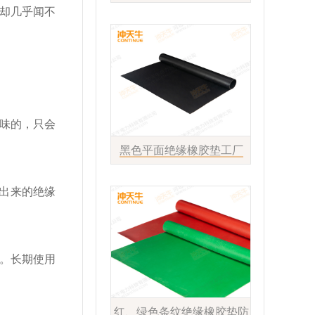
却几乎闻不
味的，只会
黑色平面绝缘橡胶垫工厂
造出来的绝缘
。长期使用
红、绿色条纹绝缘橡胶垫防