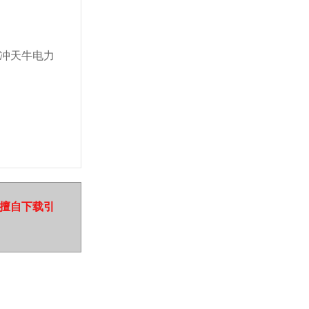
冲天牛电力
擅自下载引