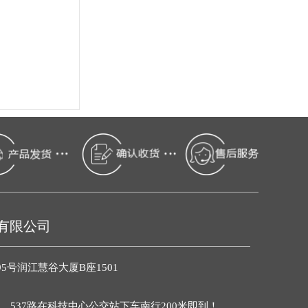
有限公司
号润江慧谷大厦B座1501
路、537路在科技中心公交站下车南行200米即到！